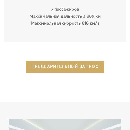
Cessna citation XLS+
7 пассажиров
Максимальная дальность 3 889 км
Максимальная скорость 816 км/ч
Если вы не выберете самолет из нашего парка, мы
подберем для вас другой, прошедший наш
тщательный аудит, чтобы мы могли
ПРЕДВАРИТЕЛЬНЫЙ ЗАПРОС
гарантировать 100% качество наших услуг.
Turboprops