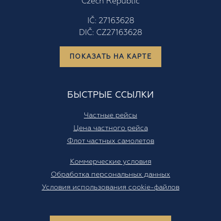
161 00 Praha 6 – Ruzyne
Czech Republic
Что влияет на цену частных перелетов?
IČ: 27163628
DIČ: CZ27163628
На каком типе самолета я могу полететь?
ПОКАЗАТЬ НА КАРТЕ
БЫСТРЫЕ ССЫЛКИ
Частные рейсы
Цена частного рейса
Флот частных самолетов
Коммерческие условия
Обработка персональных данных
Условия использования сookie-файлов