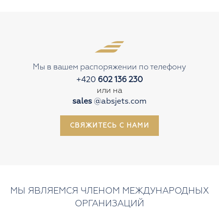
Через какое время после подтверждения
заказа я могу вылететь?
Что произойдет после бронирования полета
на частном самолете?
Мы в вашем распоряжении по телефону
+420
602 136 230
или на
Как я могу оплатить частный рейс?
sales
@absjets.com
СВЯЖИТЕСЬ С НАМИ
За сколько времени до вылета мне следует
приехать в аэропорт?
МЫ ЯВЛЯЕМСЯ ЧЛЕНОМ МЕЖДУНАРОДНЫХ
Как проходит регистрация в аэропорту?