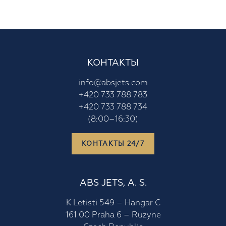
ОРГАНИЗАЦИЙ
Могу ли я путешествовать со своей собакой?
Что означает термин empty leg, порожний
КОНТАКТЫ
рейс или «пустой перелет»?
info@absjets.com
+420 733 788 783
+420 733 788 734
Что такое слот?
(8:00–16:30)
КОНТАКТЫ 24/7
Что такое ATC слот?
ABS JETS, A. S.
Что такое слот аэропорта?
K Letisti 549 – Hangar C